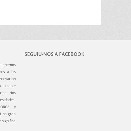
SEGUIU-NOS A FACEBOOK
enemos
mos a las
enovacion
 instante
cias. Nos
esidades.
LORCA y
 Una gran
 significa