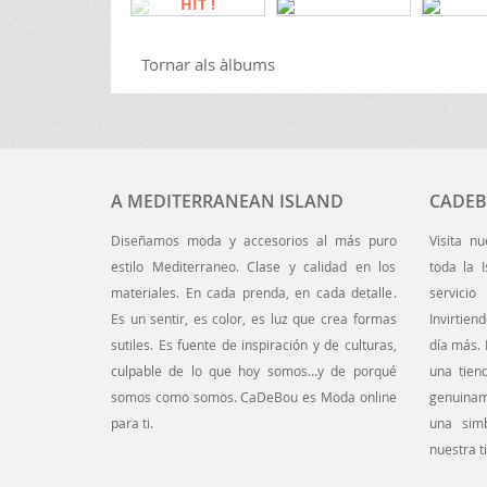
HIT !
Tornar als àlbums
A MEDITERRANEAN ISLAND
CADEB
Diseñamos moda y accesorios al más puro
Visita n
estilo Mediterraneo. Clase y calidad en los
toda la 
materiales. En cada prenda, en cada detalle.
servici
Es un sentir, es color, es luz que crea formas
Invirtien
sutiles. Es fuente de inspiración y de culturas,
día más.
culpable de lo que hoy somos…y de porqué
una tien
somos como somos. CaDeBou es Moda online
genuina
para ti.
una simb
nuestra ti