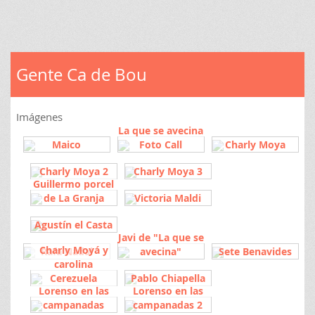
Home
Camisetas
Tazas
Gente Ca de Bou
Libretas
Imágenes
Delantales
La que se avecina
Maico
Foto Call
Charly Moya
Bolsas
Charly Moya 2
Charly Moya 3
Guillermo porcel
Packs
de La Granja
Victoria Maldi
Blog
Agustín el Casta
Javi de "La que se
Contacto
Charly Moyá y
Rafa Nadal
avecina"
Sete Benavides
carolina
Cerezuela
Pablo Chiapella
Lorenso en las
Lorenso en las
campanadas
campanadas 2