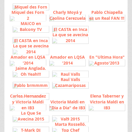
Miquel des Forn
Miquel des Forn
Charly Moyá y
Pablo Chiapella
2
Caolina Cerezuela
es un Real FAN !!!
MAICO en
Balcony TV
El CASTA en Inca
La que se avecina
El CASTA en Inca
2014
La que se avecina
2014
Amador en LQSA
Amador en LQSA
En "Ultima Hora"
'2014
'2014
Agosto'2013
Jaime Anglada.
Oh Yeah!!!
Raul Valls
Raul Valls
Pablo brmmmm
Cazamariposas
Carlos Hernandez
Elena Taberner y
Val 9 Power
y Victoria Maldi
Victoria Maldi en
Victoria Maldi en
en IB3
"Dia a Dia" de IB3
IB3
La Que Se
Avecina 2015
Val9 2015
Marta Rosselló.
T-Mark DJ
Top Chef