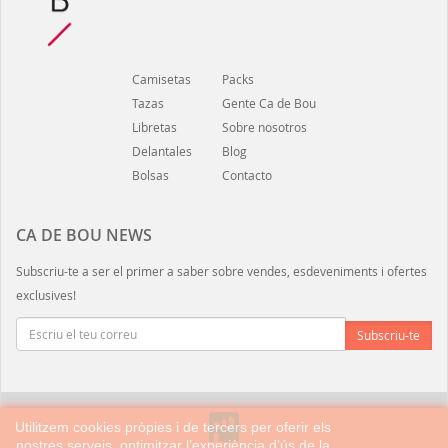
Camisetas
Packs
Tazas
Gente Ca de Bou
Libretas
Sobre nosotros
Delantales
Blog
Bolsas
Contacto
CA DE BOU NEWS
Subscriu-te a ser el primer a saber sobre vendes, esdeveniments i ofertes
exclusives!
Utilitzem cookies pròpies i de tercers per oferir els
nostres serveis, optimitzar l’experiència d’ús de la