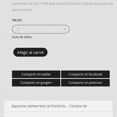
Samarreta de cotó 100% amb impressió frontal i logotip de goma a la
part posterior.
TALLES :
Guia de tallas
Compartir en twitter
Compartir en facebook
Compartir en google+
Compartir en pinterest
Aquesta samarreta té història... Coneix-la!