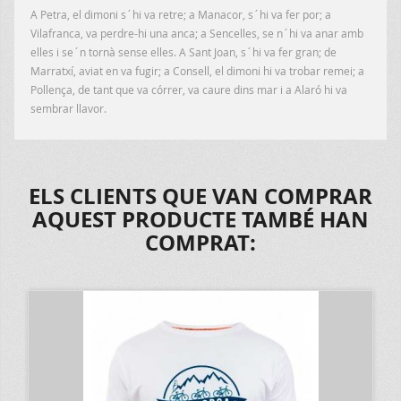
A Petra, el dimoni s´hi va retre; a Manacor, s´hi va fer por; a
Vilafranca, va perdre-hi una anca; a Sencelles, se n´hi va anar amb
elles i se´n tornà sense elles. A Sant Joan, s´hi va fer gran; de
Marratxí, aviat en va fugir; a Consell, el dimoni hi va trobar remei; a
Pollença, de tant que va córrer, va caure dins mar i a Alaró hi va
sembrar llavor.
ELS CLIENTS QUE VAN COMPRAR
AQUEST PRODUCTE TAMBÉ HAN
COMPRAT: