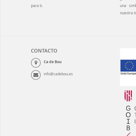
para ti.
una simb
nuestra ti
CONTACTO
Ca de Bou
info@cadebou.es