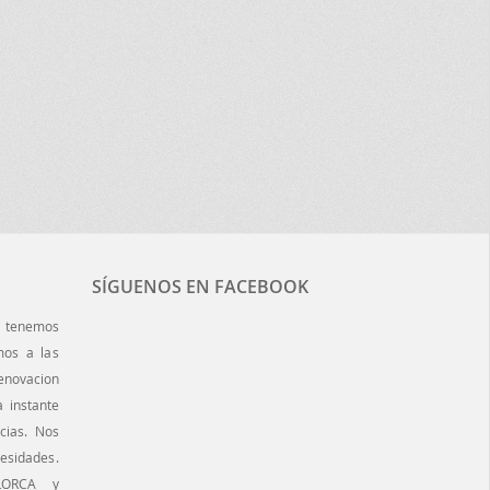
SÍGUENOS EN FACEBOOK
enemos
mos a las
enovacion
 instante
cias. Nos
esidades.
LORCA y