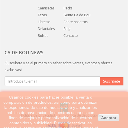
Camisetas
Packs
Tazas
Gente Ca de Bou
Libretas
Sobre nosotros
Delantales
Blog
Bolsas
Contacto
CA DE BOU NEWS
¡Suscríbete y se el primero en saber sobre ventas, eventos y ofertas
exclusivas!
Usamos cookies para hacer posible la venta o
comparación de productos, así como para optimizar
la experiencia de uso de nuestra web y analizar los
hábitos de navegación de nuestros usuarios con
Política de privacidad
Política de devoluciones
fines de mejora y personalización de nuestros
Aceptar
contenidos y publicidad. Puede desactivar las